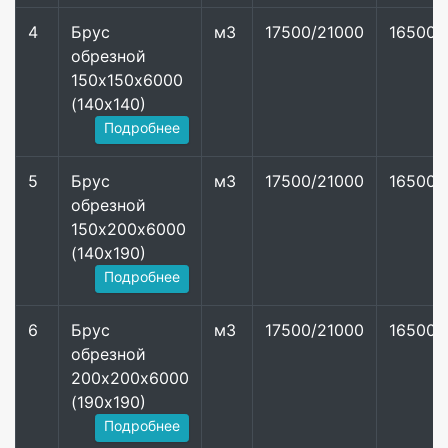
4
Брус
м3
17500/21000
16500/
обрезной
150х150х6000
(140х140)
Подробнее
5
Брус
м3
17500/21000
16500/
обрезной
150х200х6000
(140х190)
Подробнее
6
Брус
м3
17500/21000
16500/
обрезной
200х200х6000
(190х190)
Подробнее