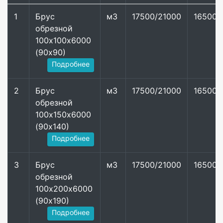
1
Брус
м3
17500/21000
16500/
обрезной
100х100х6000
(90х90)
Подробнее
2
Брус
м3
17500/21000
16500/
обрезной
100х150х6000
(90х140)
Подробнее
3
Брус
м3
17500/21000
16500/
обрезной
100х200х6000
(90х190)
Подробнее