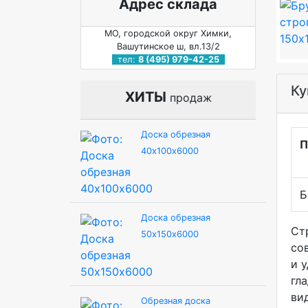
Адрес склада
МО, городской округ Химки,
Вашутинское ш, вл.13/2
тел:
8 (495) 979-42-25
Ку
ХИТЫ
продаж
Доска обрезная
П
40х100х6000
Б
Доска обрезная
Ст
50х150х6000
со
и 
гл
ви
Обрезная доска