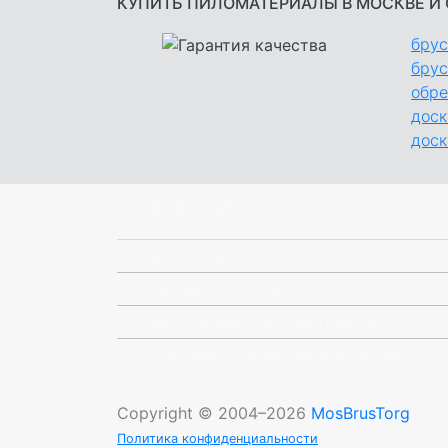
КУПИТЬ ПИЛОМАТЕРИАЛЫ В МОСКВЕ И
брус
брус
обре
доск
доск
ГАРАНТИИ
Быстрая доставка
Опытные консультанты
Качественные пиломатериалы
Наличный и безналичный расчет
Copyright © 2004–2026
MosBrusTorg
Политика конфиденциальности