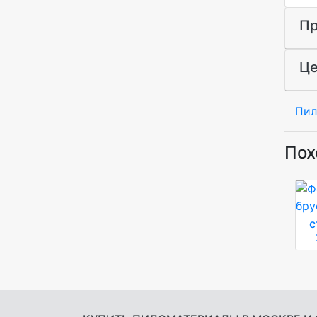
Пр
Це
Пил
Пох
с