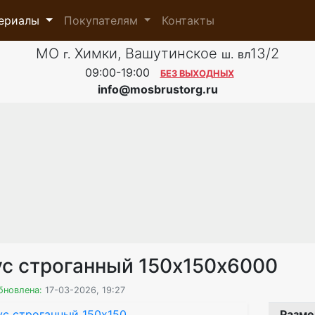
ериалы
Покупателям
Контакты
МО
Химки, Вашутинское
13/2
г.
ш.
вл
09:00-19:00
БЕЗ ВЫХОДНЫХ
info@mosbrustorg.ru
ус строганный 150х150х6000
бновлена:
17-03-2026, 19:27
Разме