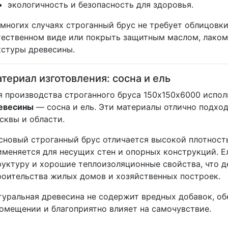
экологичность и безопасность для здоровья.
 многих случаях строганный брус не требует облицовк
тественном виде или покрыть защитным маслом, лаком
кстуры древесины.
териал изготовления: сосна и ель
я производства строганного бруса 150х150х6000 испо
евесины
— сосна и ель. Эти материалы отлично подхо
сквы и области.
сновый строганный брус отличается высокой плотност
именяется для несущих стен и опорных конструкций. 
руктуру и хорошие теплоизоляционные свойства, что д
роительства жилых домов и хозяйственных построек.
туральная древесина не содержит вредных добавок, о
помещении и благоприятно влияет на самочувствие.