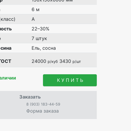
а
6 м
класс)
А
ость
22–30%
е
7 штук
сина
Ель, сосна
ГОСТ
24000
3430
р/куб
р/шт
наличии
К У П И Т Ь
Заказать
8 (903) 183-44-59
Форма заказа