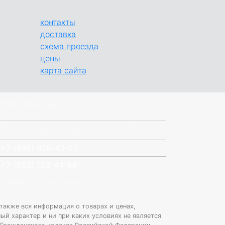
контакты
доставка
схема проезда
цены
карта сайта
КОНТАКТЫ
Химки, Вашутинское
13/2
ш.
вл
+7 (495) 979-42-25
+7 (903) 183-44-59
info@mosbrustorg.ru
 также вся информация о товарах и ценах,
й характер и ни при каких условиях не является