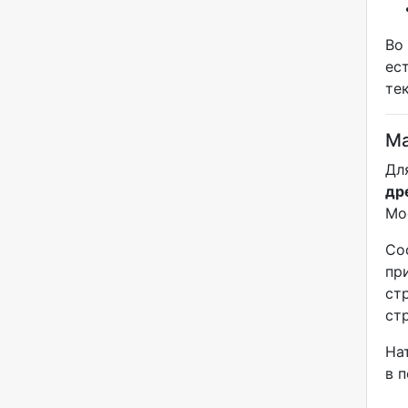
Во
ес
те
Ма
Дл
др
Мо
Со
пр
ст
ст
На
в 