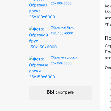
25х100х6000
Ко
Мо
чт
кр
Обрезной брус
150х150х6000
По
Ст
По
чт
Обрезные доски
25х150х6000
Ос
ВЫ
смотрели